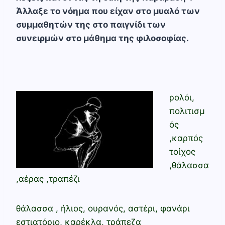
Άλλαξε το νόημα που είχαν στο μυαλό των
συμμαθητών της στο παιγνίδι των
συνειρμών στο μάθημα της φιλοσοφίας.
ρολόι,
πολιτισμ
ός
,καρπός
τοίχος
,θάλασσα
,αέρας ,τραπέζι
θάλασσα , ήλιος, ουρανός, αστέρι, φανάρι
εστιατόριο, καρέκλα, τράπεζα