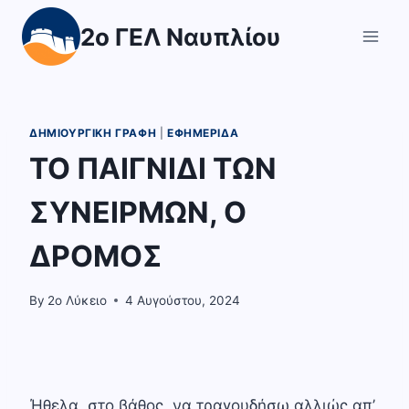
Skip
2ο ΓΕΛ Ναυπλίου
to
content
ΔΗΜΙΟΥΡΓΙΚΉ ΓΡΑΦΉ
|
ΕΦΗΜΕΡΊΔΑ
ΤΟ ΠΑΙΓΝΙΔΙ ΤΩΝ
ΣΥΝΕΙΡΜΩΝ, Ο
ΔΡΟΜΟΣ
By
2o Λύκειο
4 Αυγούστου, 2024
Ήθελα, στο βάθος, να τραγουδήσω αλλιώς απ’