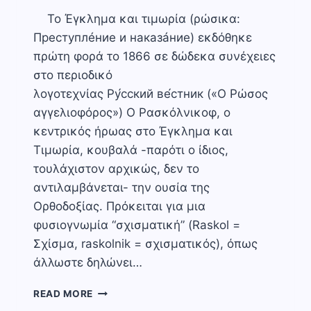
Το Έγκλημα και τιμωρία (ρώσικα:
Преступлéние и наказáние) εκδόθηκε
πρώτη φορά το 1866 σε δώδεκα συνέχειες
στο περιοδικό
λογοτεχνίας Ру́сский ве́стник («Ο Ρώσος
αγγελιοφόρος») Ο Ρασκόλνικοφ, ο
κεντρικός ήρωας στο Έγκλημα και
Τιμωρία, κουβαλά -παρότι ο ίδιος,
τουλάχιστον αρχικώς, δεν το
αντιλαμβάνεται- την ουσία της
Ορθοδοξίας. Πρόκειται για μια
φυσιογνωμία “σχισματική” (Raskol =
Σχίσμα, raskolnik = σχισματικός), όπως
άλλωστε δηλώνει…
ΈΓΚΛΗΜΑ
READ MORE
ΚΑΙ