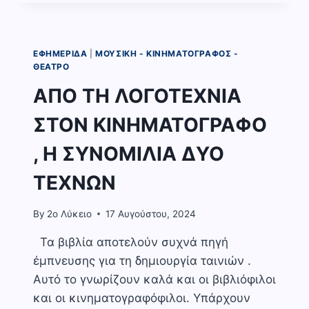
:“ΉΤΑΝ
Η
ΊΔΙΑ
Η
ΕΦΗΜΕΡΊΔΑ
|
ΜΟΥΣΙΚΉ - ΚΙΝΗΜΑΤΟΓΡΆΦΟΣ -
ΖΩΉ
ΘΈΑΤΡΟ
ΠΟΥ
ΑΠΟ ΤΗ ΛΟΓΟΤΕΧΝΙΑ
ΤΑ
ΚΑΝΌΝΙΖΕ
ΣΤΟΝ ΚΙΝΗΜΑΤΟΓΡΑΦΟ
ΈΤΣΙ,
ΝΑ
, Η ΣΥΝΟΜΙΛΙΑ ΔΥΟ
ΒΑΣΤΆΕΙ
ΈΝΑΣ
ΤΕΧΝΩΝ
ΈΡΩΤΑΣ
ΛΊΓΟ
ΚΙ
By
2o Λύκειο
17 Αυγούστου, 2024
ΈΝΑΣ
ΚΑΗΜΌΣ
Τα βιβλία αποτελούν συχνά πηγή
ΠΟΛΎ.”
έμπνευσης για τη δημιουργία ταινιών .
Αυτό το γνωρίζουν καλά και οι βιβλιόφιλοι
και οι κινηματογραφόφιλοι. Υπάρχουν