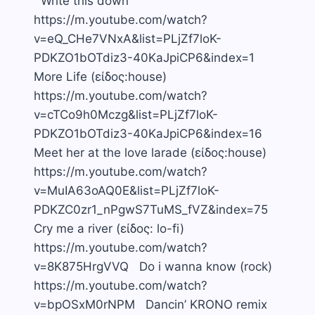
Write this down
https://m.youtube.com/watch?
v=eQ_CHe7VNxA&list=PLjZf7loK-
PDKZO1bOTdiz3-40KaJpiCP6&index=1
More Life (είδος:house)
https://m.youtube.com/watch?
v=cTCo9h0Mczg&list=PLjZf7loK-
PDKZO1bOTdiz3-40KaJpiCP6&index=16
Meet her at the love larade (είδος:house)
https://m.youtube.com/watch?
v=MuIA63oAQ0E&list=PLjZf7loK-
PDKZC0zr1_nPgwS7TuMS_fVZ&index=75
Cry me a river (είδος: lo-fi)
https://m.youtube.com/watch?
v=8K875HrgVVQ Do i wanna know (rock)
https://m.youtube.com/watch?
v=bpOSxM0rNPM Dancin’ KRONO remix