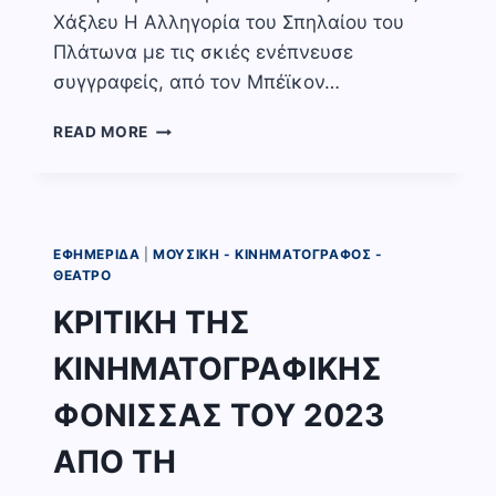
Χάξλευ Η Αλληγορία του Σπηλαίου του
Πλάτωνα με τις σκιές ενέπνευσε
συγγραφείς, από τον Μπέϊκον…
THE
READ MORE
TRUMAN
SHOW:
ΠΡΩΤΟΤΥΠΗ
ΠΡΟΦΗΤΕΙΑ
ΤΟΥ
ΕΦΗΜΕΡΊΔΑ
|
ΜΟΥΣΙΚΉ - ΚΙΝΗΜΑΤΟΓΡΆΦΟΣ -
ΜΕΛΛΟΝΤΟΣ
ΘΈΑΤΡΟ
Η
ΚΡΙΤΙΚΗ ΤΗΣ
ΜΙΜΗΣΗ
ΤΗΣ
ΚΙΝΗΜΑΤΟΓΡΑΦΙΚΗΣ
ΠΛΑΤΩΝΙΚΗΣ
ΑΛΛΗΓΟΡΙΑΣ
ΦΟΝΙΣΣΑΣ ΤΟΥ 2023
ΤΟΥ
ΣΠΗΛΑΙΟΥ;
ΑΠΟ ΤΗ