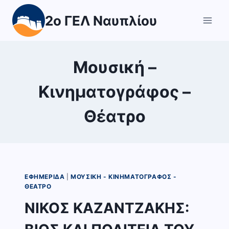
Skip
2ο ΓΕΛ Ναυπλίου
to
content
Μουσική –
Κινηματογράφος –
Θέατρο
ΕΦΗΜΕΡΊΔΑ
|
ΜΟΥΣΙΚΉ - ΚΙΝΗΜΑΤΟΓΡΆΦΟΣ -
ΘΈΑΤΡΟ
ΝΙΚΟΣ ΚΑΖΑΝΤΖΑΚΗΣ: