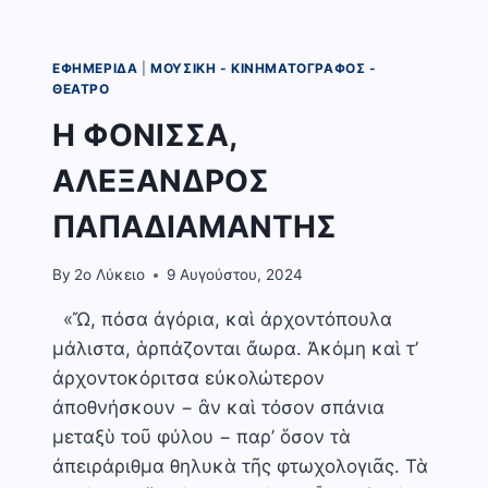
ΦΟΝΙΣΣΑΣ
ΤΟΥ
2023
ΕΦΗΜΕΡΊΔΑ
|
ΜΟΥΣΙΚΉ - ΚΙΝΗΜΑΤΟΓΡΆΦΟΣ -
ΑΠΟ
ΘΈΑΤΡΟ
ΤΗ
Η ΦΟΝΙΣΣΑ,
ΔΗΜΟΣΙΟΓΡΑΦΙΚΗ
ΟΜΑΔΑ
ΑΛΕΞΑΝΔΡΟΣ
ΤΟΥ
2ΟΥ
ΠΑΠΑΔΙΑΜΑΝΤΗΣ
ΓΕΛ
By
2o Λύκειο
9 Αυγούστου, 2024
«Ὤ, πόσα ἀγόρια, καὶ ἀρχοντόπουλα
μάλιστα, ἁρπάζονται ἄωρα. Ἀκόμη καὶ τ’
ἀρχοντοκόριτσα εὐκολώτερον
ἀποθνήσκουν − ἂν καὶ τόσον σπάνια
μεταξὺ τοῦ φύλου − παρ’ ὅσον τὰ
ἀπειράριθμα θηλυκὰ τῆς φτωχολογιᾶς. Τὰ