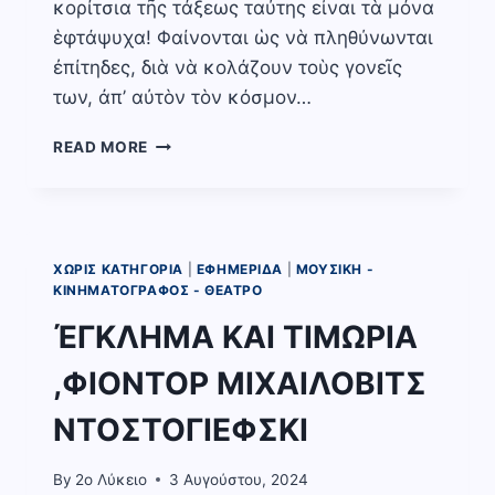
κορίτσια τῆς τάξεως ταύτης εἶναι τὰ μόνα
ἑφτάψυχα! Φαίνονται ὡς νὰ πληθύνωνται
ἐπίτηδες, διὰ νὰ κολάζουν τοὺς γονεῖς
των, ἀπ’ αὐτὸν τὸν κόσμον…
Η
READ MORE
ΦΟΝΙΣΣΑ,
ΑΛΕΞΑΝΔΡΟΣ
ΠΑΠΑΔΙΑΜΑΝΤΗΣ
ΧΩΡΊΣ ΚΑΤΗΓΟΡΊΑ
|
ΕΦΗΜΕΡΊΔΑ
|
ΜΟΥΣΙΚΉ -
ΚΙΝΗΜΑΤΟΓΡΆΦΟΣ - ΘΈΑΤΡΟ
ΈΓΚΛΗΜΑ ΚΑΙ ΤΙΜΩΡΙΑ
,ΦΙΟΝΤΟΡ ΜΙΧΑΙΛΟΒΙΤΣ
ΝΤΟΣΤΟΓΙΕΦΣΚΙ
By
2o Λύκειο
3 Αυγούστου, 2024