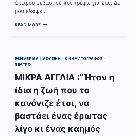
άπειρου σεβασμού που τρέφω για Σας. Δε
μου έλειψε…
ΚΩΝΣΤΑΝΤΊΝΟΥ
READ MORE
ΘΕΟΤΌΚΗ
«Η
ΤΙΜΉ
ΚΑΙ
ΤΟ
ΕΦΗΜΕΡΊΔΑ
|
ΜΟΥΣΙΚΉ - ΚΙΝΗΜΑΤΟΓΡΆΦΟΣ -
ΧΡΉΜΑ»
ΘΈΑΤΡΟ
ΜΙΚΡΑ ΑΓΓΛΙΑ :“Ήταν η
ίδια η ζωή που τα
κανόνιζε έτσι, να
βαστάει ένας έρωτας
λίγο κι ένας καημός