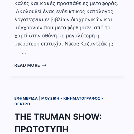
καλές και κακές προσπάθειες μεταφοράς.
Ακολουθεί ένας ενδεικτικός κατάλογος
λογοτεχνικών βιβλίων διαχρονικών και
σύγχρονων που μεταφέρθηκαν από το
χαρτί στην οθόνη με μεγαλύτερη ή
μικρότερη επιτυχία. Nίκος Καζαντζάκης
…
ΑΠΟ
READ MORE
ΤΗ
ΛΟΓΟΤΕΧΝΙΑ
ΣΤΟΝ
ΚΙΝΗΜΑΤΟΓΡΑΦΟ
,
ΕΦΗΜΕΡΊΔΑ
|
ΜΟΥΣΙΚΉ - ΚΙΝΗΜΑΤΟΓΡΆΦΟΣ -
Η
ΘΈΑΤΡΟ
ΣΥΝΟΜΙΛΙΑ
THE TRUMAN SHOW:
ΔΥΟ
ΤΕΧΝΩΝ
ΠΡΩΤΟΤΥΠΗ