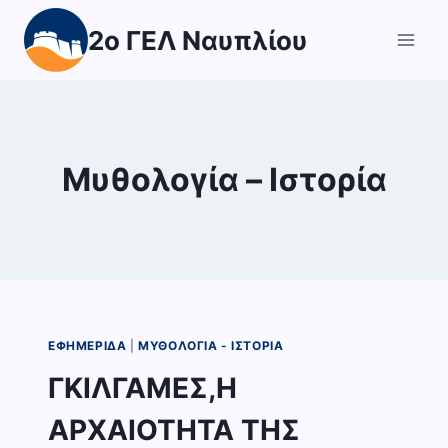
Skip
2ο ΓΕΛ Ναυπλίου
to
content
Μυθολογία – Ιστορία
ΕΦΗΜΕΡΊΔΑ
|
ΜΥΘΟΛΟΓΊΑ - ΙΣΤΟΡΊΑ
ΓΚΙΛΓΑΜΕΣ,Η
ΑΡΧΑΙΟΤΗΤΑ ΤΗΣ