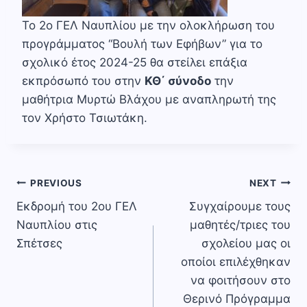
Το 2ο ΓΕΛ Ναυπλίου με την ολοκλήρωση του
προγράμματος “Βουλή των Εφήβων” για το
σχολικό έτος 2024-25 θα στείλει επάξια
εκπρόσωπό του στην
ΚΘ΄ σύνοδο
την
μαθήτρια Μυρτώ Βλάχου με αναπληρωτή της
τον Χρήστο Τσιωτάκη.
Πλοήγηση
PREVIOUS
NEXT
Εκδρομή του 2ου ΓΕΛ
Συγχαίρουμε τους
άρθρων
Ναυπλίου στις
μαθητές/τριες του
Σπέτσες
σχολείου μας οι
οποίοι επιλέχθηκαν
να φοιτήσουν στο
Θερινό Πρόγραμμα