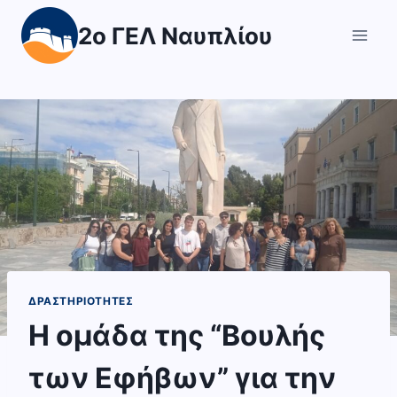
Skip
2ο ΓΕΛ Ναυπλίου
to
content
ΔΡΑΣΤΗΡΙΌΤΗΤΕΣ
Η ομάδα της “Βουλής
των Εφήβων” για την