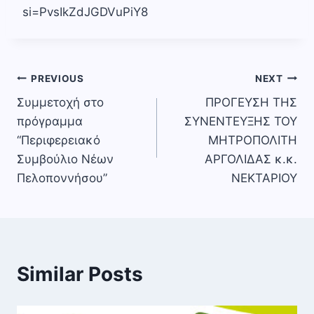
si=PvsIkZdJGDVuPiY8
Πλοήγηση
PREVIOUS
NEXT
Συμμετοχή στο
ΠΡΟΓΕΥΣΗ ΤΗΣ
άρθρων
πρόγραμμα
ΣΥΝΕΝΤΕΥΞΗΣ ΤΟΥ
“Περιφερειακό
ΜΗΤΡΟΠΟΛΙΤΗ
Συμβούλιο Νέων
ΑΡΓΟΛΙΔΑΣ κ.κ.
Πελοποννήσου”
ΝΕΚΤΑΡΙΟΥ
Similar Posts