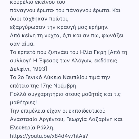
κουρέλια εκείνου του
πάναγνου έρωτα· του πάναγνου έρωτα. Και
όσοι τάχθηκαν πρώτοι,
εξαρ­γύρωσαν την κραυγή μας ερήμην.
Από κείνη τη νύχτα, ό,τι και αν πω, φωνάζει
σαν αίμα.
Το ερπετό που ξυπνάει του Ηλία Γκρη [Από τη
συλλογή Η Έφεσος των Αλόγων, εκδόσεις
Δελφίνι, 1993]
Το 2ο Γενικό Λύκειο Ναυπλίου τιμά την
επέτειο της 17ης Νοέμβρη
Πολλά συγχαρητήρια στους μαθητές και τις
μαθήτριες!
Την επιμέλεια είχαν οι εκπαιδευτικοί:
Αναστασία Αργέντου, Γεωργία Λαζαρίνη και
Ελευθερία Ράλλη.
https://youtu.be/x84d4v7htAs?