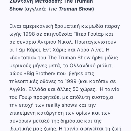
Ζωντανή
Μετάδοση
: The Truman
Show
(αγγλικά:
The
Truman Show
)
Είναι αμερικανική δραματική κωμωδία παραγ
ωγής 1998 σε σκηνοθεσία Πίτερ Γουίαρ και
σε σενάριο Άντριου Νίκολ. Πρωταγωνιστούν
οι Τζιμ Κάρεϊ, Εντ Χάρις και Λόρα Λίνεϊ. Η
«δυστοπία» του The Truman Show ήρθε μόλις
μερικούς μήνες μετά, το Ολλανδικό ριάλιτι
σώου «Big Brother» που βγήκε στις
τηλεοπτικές οθόνες το 1999 (και κατόπιν σε
Αγγλία, Ελλάδα και άλλες 50 χώρες. Η ταινία
του Γουίρ προφητεύει με απόλυτη ευστοχία
την εποχή των reality shows και την
επικείμενη κατάργηση των ορίων και των
συνόρων μεταξύ της δημόσιας και της
ιδιωτικής μας ζωής. Η ταινία αφηγείται τη ζωή