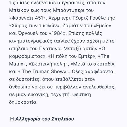
τις σκιές ενέπνευσε συγγραφείς, από τον
Μπέϊκον έως τους Μπράντμπερι του
«Φαρενάϊτ 451», Χέρμπερτ Τζορτζ Γουέλς της
«Χώρας των τυφλών», Ζαμιάτιν του «Εμείς»
και Όργουελ του «1984». Επίσης πολλές
κινηματογραφικές ταινίες έχουν σχέση με το
σπήλαιο του Πλάτωνα. Μεταξύ αυτών «Ο
κομφορμίστας», «Η πόλη του Εμπέρ», «The
Matrix», «Σκοτεινή πόλη», «Μετά το σκοτάδι»,
και « The Truman Show»… Όλες αναφέρονται
σε δυστοπίες, όπου επιβάλλεται στον
άνθρωπο να ζει σε περιβάλλον ανελευθερίας,
σε μιαν εικονική, τεχνητή, ψεύτικη
δημοκρατία.
Η
Αλληγορία του Σπηλαίου