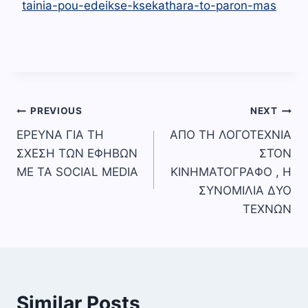
tainia-pou-edeikse-ksekathara-to-paron-mas
Πλοήγηση
PREVIOUS
NEXT
ΕΡΕΥΝΑ ΓΙΑ ΤΗ
ΑΠΟ ΤΗ ΛΟΓΟΤΕΧΝΙΑ
άρθρων
ΣΧΕΣΗ ΤΩΝ ΕΦΗΒΩΝ
ΣΤΟΝ
ΜΕ ΤΑ SOCIAL MEDIA
ΚΙΝΗΜΑΤΟΓΡΑΦΟ , Η
ΣΥΝΟΜΙΛΙΑ ΔΥΟ
ΤΕΧΝΩΝ
Similar Posts