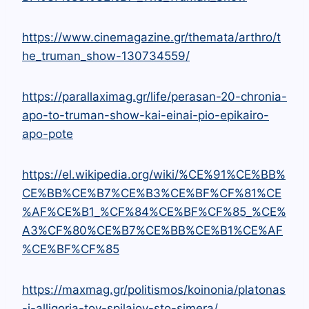
https://www.cinemagazine.gr/themata/arthro/t
he_truman_show-130734559/
https://parallaximag.gr/life/perasan-20-chronia-
apo-to-truman-show-kai-einai-pio-epikairo-
apo-pote
https://el.wikipedia.org/wiki/%CE%91%CE%BB%
CE%BB%CE%B7%CE%B3%CE%BF%CF%81%CE
%AF%CE%B1_%CF%84%CE%BF%CF%85_%CE%
A3%CF%80%CE%B7%CE%BB%CE%B1%CE%AF
%CE%BF%CF%85
https://maxmag.gr/politismos/koinonia/platonas
-i-alligoria-toy-spilaioy-sto-simera/