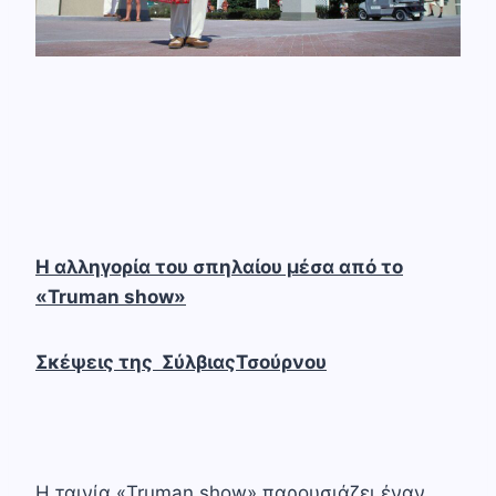
Η αλληγορία του σπηλαίου μέσα από το
«Truman show»
Σκέψεις της ΣύλβιαςΤσούρνου
H ταινία «Truman show» παρουσιάζει έναν