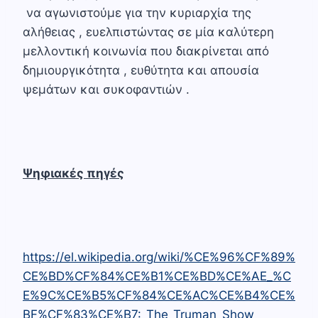
να αγωνιστούμε για την κυριαρχία της
αλήθειας , ευελπιστώντας σε μία καλύτερη
μελλοντική κοινωνία που διακρίνεται από
δημιουργικότητα , ευθύτητα και απουσία
ψεμάτων και συκοφαντιών .
Ψηφιακές πηγές
https://el.wikipedia.org/wiki/%CE%96%CF%89%
CE%BD%CF%84%CE%B1%CE%BD%CE%AE_%C
E%9C%CE%B5%CF%84%CE%AC%CE%B4%CE%
BF%CF%83%CE%B7:_The_Truman_Show