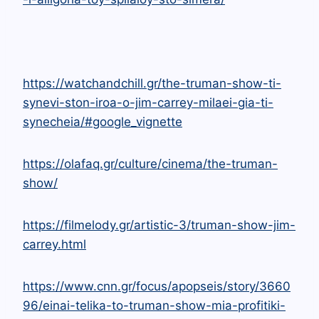
https://watchandchill.gr/the-truman-show-ti-
synevi-ston-iroa-o-jim-carrey-milaei-gia-ti-
synecheia/#google_vignette
https://olafaq.gr/culture/cinema/the-truman-
show/
https://filmelody.gr/artistic-3/truman-show-jim-
carrey.html
https://www.cnn.gr/focus/apopseis/story/3660
96/einai-telika-to-truman-show-mia-profitiki-