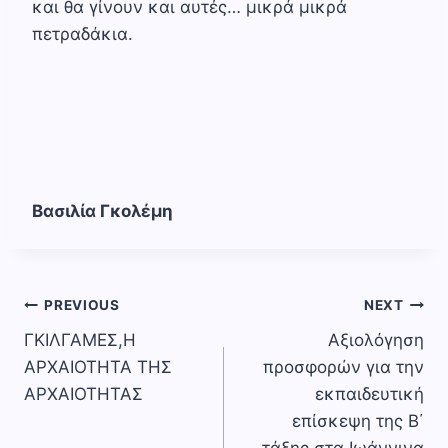
και θα γίνουν και αυτές… μικρά μικρά
πετραδάκια.
Βασιλία Γκολέμη
Πλοήγηση
PREVIOUS
NEXT
ΓΚΙΛΓΑΜΕΣ,Η
Αξιολόγηση
άρθρων
ΑΡΧΑΙΟΤΗΤΑ ΤΗΣ
προσφορών για την
ΑΡΧΑΙΟΤΗΤΑΣ
εκπαιδευτική
επίσκεψη της Β΄
τάξης στα Ιωάννινα