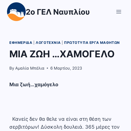
Skip
2ο ΓΕΛ Ναυπλίου
to
content
ΕΦΗΜΕΡΊΔΑ
|
ΛΟΓΟΤΕΧΝΊΑ
|
ΠΡΩΤΌΤΥΠΑ ΈΡΓΑ ΜΑΘΗΤΏΝ
ΜΙΑ ΖΩΗ …ΧΑΜΟΓΕΛΟ
By
Αμαλία Μπέλια
6 Μαρτίου, 2023
Μια ζωή…χαμόγελο
Κανείς δεν θα θελε να είναι στη θέση των
σερβιτόρων! Δύσκολη δουλειά. 365 μέρες τον