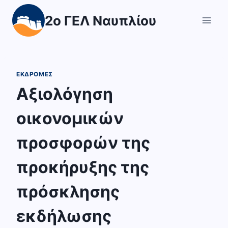
Skip
2ο ΓΕΛ Ναυπλίου
to
content
ΕΚΔΡΟΜΕΣ
Αξιολόγηση
οικονομικών
προσφορών της
προκήρυξης της
πρόσκλησης
εκδήλωσης