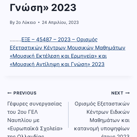
Γνώση» 2023
By
2o Λύκειο
24 Απριλίου, 2023
……..
ΕΞΕ – 45487 – 2023 – Ορισμός
Εξεταστικών Κέντρων Μουσικών Μαθημάτων
«Μουσική Εκτέλεση και Ερμηνεία» και
«Μουσική Αντίληψη και Γνώση» 2023
Πλοήγηση
PREVIOUS
NEXT
Γέφυρες συνεργασίας
Ορισμός Εξεταστικών
άρθρων
του 2ου ΓΕΛ
Κέντρων Ειδικών
Ναυπλίου με
Μαθημάτων και
«Ευρωπαϊκά Σχολεία»
κατανομή υποψηφίων
της Ολλανδίας
έτους 2023